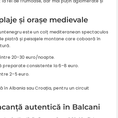
t la fel de frumoase, dar mai puțin aglomerate și
plaje și orașe medievale
, Muntenegru este un colț mediteranean spectaculos
e de piatră și peisajele montane care coboară în
atură.
a între 20–30 euro/noapte.
eră preparate consistente la 6–8 euro.
între 2–5 euro.
 în Albania sau Croația, pentru un circuit
canță autentică în Balcani