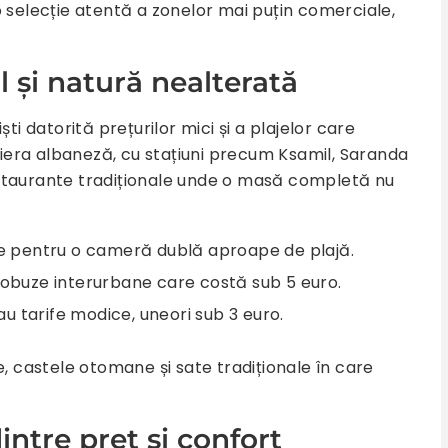
o selecție atentă a zonelor mai puțin comerciale,
il și natură nealterată
ti datorită prețurilor mici și a plajelor care
iviera albaneză, cu stațiuni precum Ksamil, Saranda
 restaurante tradiționale unde o masă completă nu
e pentru o cameră dublă aproape de plajă.
utobuze interurbane care costă sub 5 euro.
e au tarife modice, uneori sub 3 euro.
e, castele otomane și sate tradiționale în care
intre preț și confort