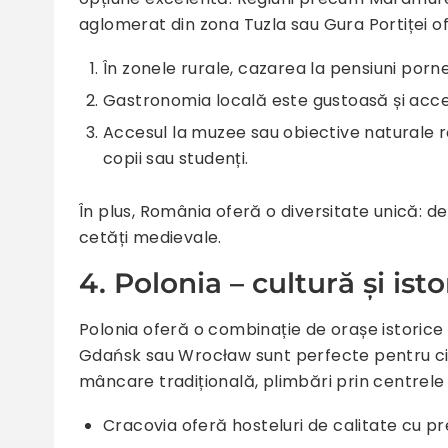
aglomerat din zona Tuzla sau Gura Portiței of
În zonele rurale, cazarea la pensiuni porne
Gastronomia locală este gustoasă și acce
Accesul la muzee sau obiective naturale ră
copii sau studenți.
În plus, România oferă o diversitate unică: de 
cetăți medievale.
4. Polonia – cultură și isto
Polonia oferă o combinație de orașe istoric
Gdańsk sau Wrocław sunt perfecte pentru city
mâncare tradițională, plimbări prin centrele is
Cracovia oferă hosteluri de calitate cu p