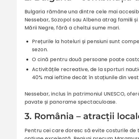
Bulgaria rămâne una dintre cele mai accesibi
Nessebar, Sozopol sau Albena atrag familii și
Mării Negre, fără a cheltui sume mari.
Prețurile la hoteluri și pensiuni sunt comp
sezon.
O cină pentru două persoane poate costa 1
Activitățile recreative, de la sporturi nau
40% mai ieftine decât în stațiunile din vest
Nessebar, inclus în patrimoniul UNESCO, oferă 
pavate și panorame spectaculoase.
3. România – atracții local
Pentru cei care doresc să evite costurile de
opțiune excelentă. Regiuni precum Maramureș,