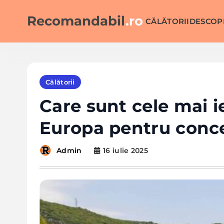
Skip
to
Recomandabil
.ro
CĂLĂTORII
DESCOP
content
Călătorii
Care sunt cele mai ie
Europa pentru conce
16 iulie 2025
Admin