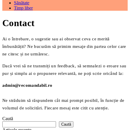
Sănătate
Timp liber
Contact
Ai o întrebare, o sugestie sau ai observat ceva ce merită
îmbunătățit? Ne bucurăm să primim mesaje din partea celor care
ne citesc și ne urmăresc.
Dacă vrei să ne transmiți un feedback, să semnalezi o eroare sau
pur și simplu ai o propunere relevantă, ne poți scrie oricând la:
admin@recomandabil.ro
Ne străduim să răspundem cât mai prompt posibil, în funcție de
volumul de solicitări. Fiecare mesaj este citit cu atenție.
Caută
Caută
Articole recente