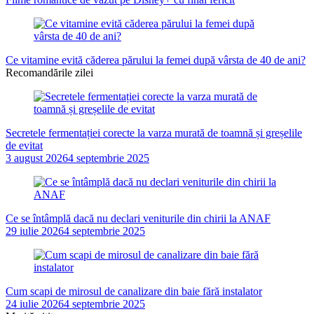
Ce vitamine evită căderea părului la femei după vârsta de 40 de ani?
Recomandările zilei
Secretele fermentației corecte la varza murată de toamnă și greșelile
de evitat
3 august 2026
4 septembrie 2025
Ce se întâmplă dacă nu declari veniturile din chirii la ANAF
29 iulie 2026
4 septembrie 2025
Cum scapi de mirosul de canalizare din baie fără instalator
24 iulie 2026
4 septembrie 2025