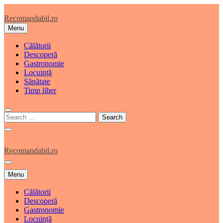
Skip
to
Recomandabil
.ro
content
Menu
Călătorii
Descoperă
Gastronomie
Locuință
Sănătate
Timp liber
Recomandabil
.ro
Menu
Călătorii
Descoperă
Gastronomie
Locuință