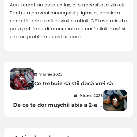
Aerul curat nu este un lux, ci o necesitate zilnică.
Pentru a preveni mucegaiul și igrasia, aerisirea
corectă trebuie să devină o rutină. Câteva minute
pe zi pot face diferența între o casă sănătoasă și
una cu probleme costisitoare.
Navigare
7 iunie 2025
în
Ce trebuie să știi dacă vrei să
articole
închiriezi un scuter în Italia sau
9 iunie 2025
Grecia
De ce te dor mușchii abia a 2-a zi
după antrenament? Știința din
spate