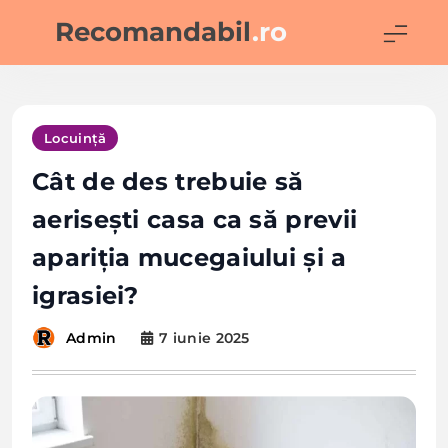
Skip
Recomandabil
.ro
to
content
Locuință
Cât de des trebuie să
aerisești casa ca să previi
apariția mucegaiului și a
igrasiei?
7 iunie 2025
Admin