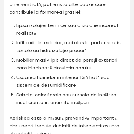
bine ventilată, pot exista alte cauze care
contribuie la formarea igrasiei:
Lipsa izolației termice sau o izolație incorect
realizată
Infiltrații din exterior, mai ales la parter sau în
zonele cu hidroizolație precară
Mobilier masiv lipit direct de pereții exteriori,
care blochează circulația aerului
Uscarea hainelor în interior fără hotă sau
sistem de dezumidificare
Sobele, caloriferele sau sursele de încălzire
insuficiente în anumite încăperi
Aerisirea este o măsură preventivă importantă,
dar uneori trebuie dublată de intervenții asupra
structurii locuinței.