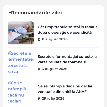
Recomandările zilei
Cât timp trebuie să stai în repaus
după o operație de apendicită
8 august 2026
Secretele fermentației corecte la
varza murată de toamnă și
greșelile de evitat
3 august 2026
Ce se întâmplă dacă nu declari
veniturile din chirii la ANAF
29 iulie 2026