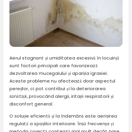
Aerul stagnant și umiditatea excesivă în locuință
sunt factori principali care favorizează
dezvoltarea mucegaiului și apariția igrasiei.
Aceste probleme nu afectează doar aspectul
pereților, ci pot contribui și la deteriorarea
sănătății, provocând alergii, iritații respiratorii și
disconfort general.
O soluție eficientă și la îndemână este aerisirea
regulată a spațiilor interioare. Însă frecvența și
metoda corectă contează mai mult decât pare