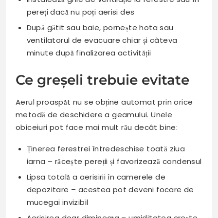
pereți dacă nu poți aerisi des
După gătit sau baie, pornește hota sau
ventilatorul de evacuare chiar și câteva
minute după finalizarea activității
Ce greșeli trebuie evitate
Aerul proaspăt nu se obține automat prin orice
metodă de deschidere a geamului. Unele
obiceiuri pot face mai mult rău decât bine:
Ținerea ferestrei întredeschise toată ziua
iarna – răcește pereții și favorizează condensul
Lipsa totală a aerisirii în camerele de
depozitare – acestea pot deveni focare de
mucegai invizibil
Aerisirea doar dimineața – umiditatea crește