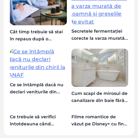
Secretele fermentației
Cât timp trebuie să stai
corecte la varza murată
în repaus după o
de toamnă și greșelile
operație de apendicită
de evitat
Ce se întâmplă dacă nu
declari veniturile din
Cum scapi de mirosul de
chirii la ANAF
canalizare din baie fără
instalator
Ce trebuie să verifici
Filme romantice de
întotdeauna când
văzut pe Disney+ cu final
închiriezi o mașină în
fericit
afara țării