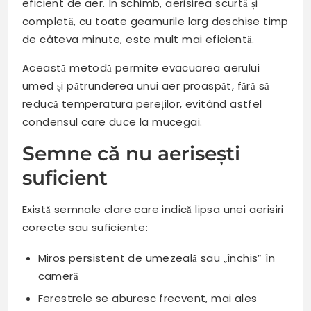
eficient de aer. În schimb, aerisirea scurtă și
completă, cu toate geamurile larg deschise timp
de câteva minute, este mult mai eficientă.
Această metodă permite evacuarea aerului
umed și pătrunderea unui aer proaspăt, fără să
reducă temperatura pereților, evitând astfel
condensul care duce la mucegai.
Semne că nu aerisești
suficient
Există semnale clare care indică lipsa unei aerisiri
corecte sau suficiente:
Miros persistent de umezeală sau „închis” în
cameră
Ferestrele se aburesc frecvent, mai ales