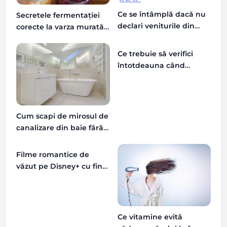
Ce se întâmplă dacă nu
Secretele fermentației
declari veniturile din
corecte la varza murată
chirii la ANAF
de toamnă și greșelile
de evitat
Ce trebuie să verifici
întotdeauna când
închiriezi o mașină în
afara țării
Cum scapi de mirosul de
canalizare din baie fără
instalator
Filme romantice de
văzut pe Disney+ cu final
fericit
Ce vitamine evită