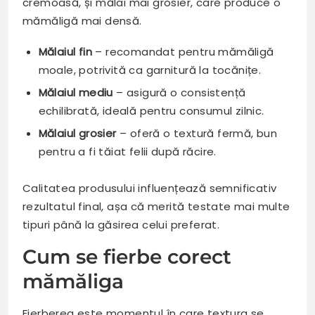
cremoasă, și mălai mai grosier, care produce o
mămăligă mai densă.
Mălaiul fin
– recomandat pentru mămăligă
moale, potrivită ca garnitură la tocănițe.
Mălaiul mediu
– asigură o consistență
echilibrată, ideală pentru consumul zilnic.
Mălaiul grosier
– oferă o textură fermă, bun
pentru a fi tăiat felii după răcire.
Calitatea produsului influențează semnificativ
rezultatul final, așa că merită testate mai multe
tipuri până la găsirea celui preferat.
Cum se fierbe corect
mămăliga
Fierberea este momentul în care textura se