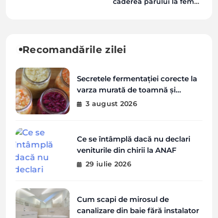
căderea părului la femei
după vârsta de 40 de
ani?
Recomandările zilei
Secretele fermentației corecte la
varza murată de toamnă și
greșelile de evitat
3 august 2026
Ce se întâmplă dacă nu declari
veniturile din chirii la ANAF
29 iulie 2026
Cum scapi de mirosul de
canalizare din baie fără instalator