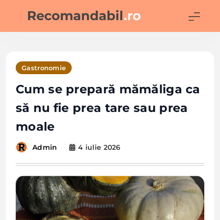
Skip
Recomandabil
.ro
to
content
Gastronomie
Cum se prepară mămăliga ca
să nu fie prea tare sau prea
moale
4 iulie 2026
Admin