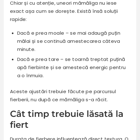
Chiar și cu atenție, uneori mămăliga nu iese
exact așa cum se dorește. Există însă soluții
rapide:
Dacă e prea moale – se mai adaugă puțin
mălai și se continuă amestecarea câteva
minute.
Dacă e prea tare – se toarnă treptat puțină
apă fierbinte și se amestecă energic pentru
a o înmuia.
Aceste ajustări trebuie făcute pe parcursul
fierberii, nu după ce mămăliga s-a răcit.
Cât timp trebuie lăsată la
fiert
Durata de fierbere influențează direct textura. O