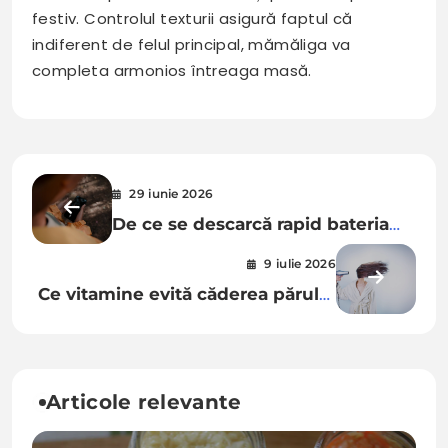
festiv. Controlul texturii asigură faptul că
indiferent de felul principal, mămăliga va
completa armonios întreaga masă.
Navigare
29 iunie 2026
în
De ce se descarcă rapid bateria
articole
telefonului meu nou și ce setări
9 iulie 2026
pot optimiza consumul?
Ce vitamine evită căderea părului
la femei după vârsta de 40 de
ani?
Articole relevante