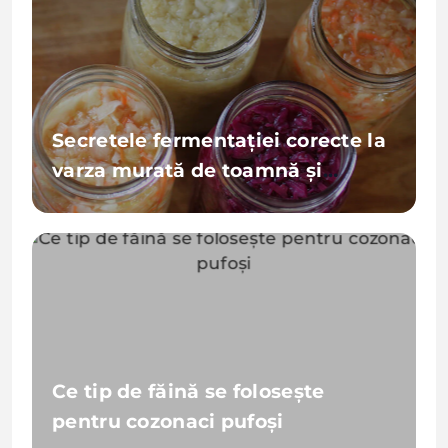
Secretele fermentației corecte la
varza murată de toamnă și
greșelile de evitat
Ce tip de făină se folosește
pentru cozonaci pufoși