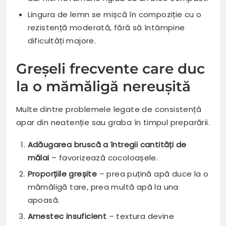
Lingura de lemn se mișcă în compoziție cu o
rezistență moderată, fără să întâmpine
dificultăți majore.
Greșeli frecvente care duc
la o mămăligă nereușită
Multe dintre problemele legate de consistență
apar din neatenție sau graba în timpul preparării.
Adăugarea bruscă a întregii cantități de
mălai
– favorizează cocoloașele.
Proporțiile greșite
– prea puțină apă duce la o
mămăligă tare, prea multă apă la una
apoasă.
Amestec insuficient
– textura devine