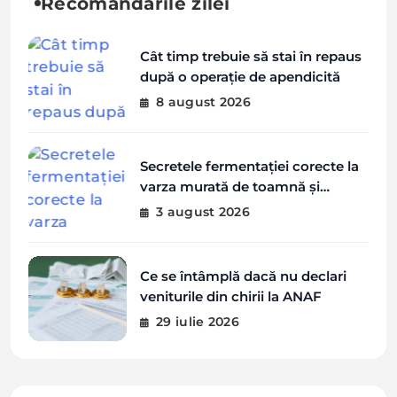
Recomandările zilei
Cât timp trebuie să stai în repaus
după o operație de apendicită
8 august 2026
Secretele fermentației corecte la
varza murată de toamnă și
greșelile de evitat
3 august 2026
Ce se întâmplă dacă nu declari
veniturile din chirii la ANAF
29 iulie 2026