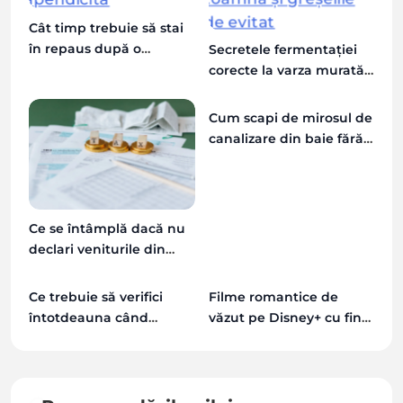
Cât timp trebuie să stai
în repaus după o
Secretele fermentației
operație de apendicită
corecte la varza murată
de toamnă și greșelile
de evitat
Cum scapi de mirosul de
canalizare din baie fără
instalator
Ce se întâmplă dacă nu
declari veniturile din
chirii la ANAF
Ce trebuie să verifici
Filme romantice de
întotdeauna când
văzut pe Disney+ cu final
închiriezi o mașină în
fericit
afara țării