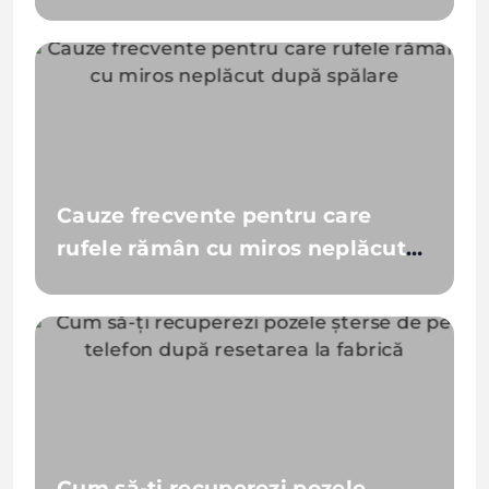
pot optimiza consumul?
Cauze frecvente pentru care
rufele rămân cu miros neplăcut
după spălare
Cum să-ți recuperezi pozele