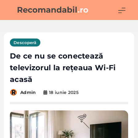
Skip
Recomandabil
.ro
to
content
Descoperă
De ce nu se conectează
televizorul la rețeaua Wi-Fi
acasă
18 iunie 2025
Admin