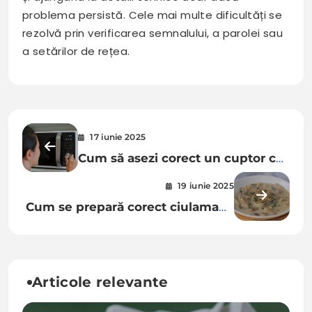
problema persistă. Cele mai multe dificultăți se
rezolvă prin verificarea semnalului, a parolei sau
a setărilor de rețea.
Navigare
17 iunie 2025
în
Cum să asezi corect un cuptor cu
articole
microunde pentru a nu afecta
19 iunie 2025
funcționarea?
Cum se prepară corect ciulamaua
ca să nu aibă cocoloașe
Articole relevante