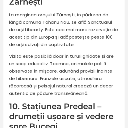
Zărnești
La marginea orașului Zărnești, în pădurea de
lângă comuna Tohanu Nou, se află Sanctuarul
de urși Libearty. Este cea mai mare rezervație de
acest tip din Europa și adăpostește peste 100
de urși salvați din captivitate.
Vizita este posibilă doar în tururi ghidate și are
un scop educativ. Toamna, animalele pot fi
observate în mișcare, adunând provizii înainte
de hibernare. Frunzele uscate, atmosfera
răcoroasă și peisajul natural creează un decor
autentic de pădure transilvăneană.
10. Stațiunea Predeal –
drumeții ușoare și vedere
spre Bucegi