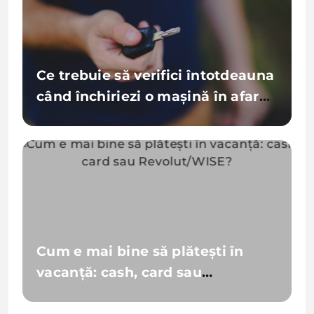
Ce trebuie să verifici întotdeauna
când închiriezi o mașină în afara
țării
Cum e mai bine să plătești în
vacanță: cash, card sau
Revolut/WISE?