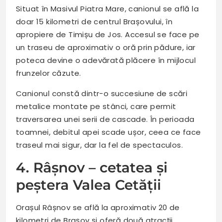
Situat în Masivul Piatra Mare, canionul se află la
doar 15 kilometri de centrul Brașovului, în
apropiere de Timișu de Jos. Accesul se face pe
un traseu de aproximativ o oră prin pădure, iar
poteca devine o adevărată plăcere în mijlocul
frunzelor căzute.
Canionul constă dintr-o succesiune de scări
metalice montate pe stânci, care permit
traversarea unei serii de cascade. În perioada
toamnei, debitul apei scade ușor, ceea ce face
traseul mai sigur, dar la fel de spectaculos.
4. Râșnov – cetatea și
peștera Valea Cetății
Orașul Râșnov se află la aproximativ 20 de
kilometri de Brașov și oferă două atracții