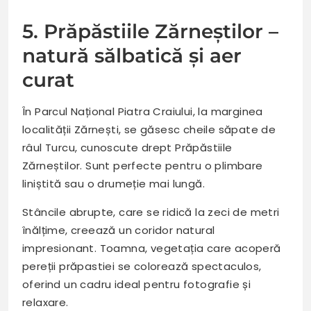
5. Prăpăstiile Zărneștilor –
natură sălbatică și aer
curat
În Parcul Național Piatra Craiului, la marginea
localității Zărnești, se găsesc cheile săpate de
râul Turcu, cunoscute drept Prăpăstiile
Zărneștilor. Sunt perfecte pentru o plimbare
liniștită sau o drumeție mai lungă.
Stâncile abrupte, care se ridică la zeci de metri
înălțime, creează un coridor natural
impresionant. Toamna, vegetația care acoperă
pereții prăpastiei se colorează spectaculos,
oferind un cadru ideal pentru fotografie și
relaxare.