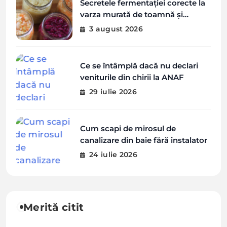
Secretele fermentației corecte la
varza murată de toamnă și
greșelile de evitat
3 august 2026
Ce se întâmplă dacă nu declari
veniturile din chirii la ANAF
29 iulie 2026
Cum scapi de mirosul de
canalizare din baie fără instalator
24 iulie 2026
Merită citit