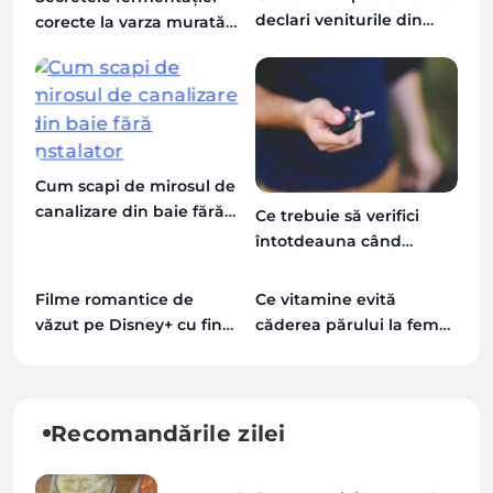
declari veniturile din
corecte la varza murată
chirii la ANAF
de toamnă și greșelile
de evitat
Cum scapi de mirosul de
canalizare din baie fără
Ce trebuie să verifici
instalator
întotdeauna când
închiriezi o mașină în
afara țării
Filme romantice de
Ce vitamine evită
văzut pe Disney+ cu final
căderea părului la femei
fericit
după vârsta de 40 de
ani?
Recomandările zilei