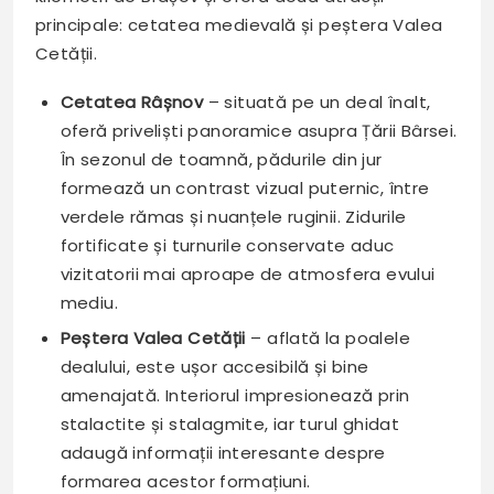
principale: cetatea medievală și peștera Valea
Cetății.
Cetatea Râșnov
– situată pe un deal înalt,
oferă priveliști panoramice asupra Țării Bârsei.
În sezonul de toamnă, pădurile din jur
formează un contrast vizual puternic, între
verdele rămas și nuanțele ruginii. Zidurile
fortificate și turnurile conservate aduc
vizitatorii mai aproape de atmosfera evului
mediu.
Peștera Valea Cetății
– aflată la poalele
dealului, este ușor accesibilă și bine
amenajată. Interiorul impresionează prin
stalactite și stalagmite, iar turul ghidat
adaugă informații interesante despre
formarea acestor formațiuni.